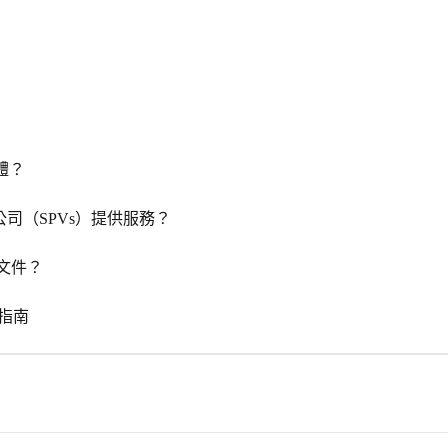
體？
的公司（SPVs）提供服務？
程文件？
設指南