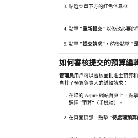
點選菜單下方的紅色信息框
點擊 
"重新提交"
 以修改必要的
點擊 
"提交請求"
，然後點擊
 
如何審核提交的預算編
管理員
用戶可以審核並批准主預算
自其子預算負責人的編輯請求：
在您的 Aspire 網站首頁上，點
選擇 “預算”（手機端）。
在頁面頂部，點擊
 "待處理預算