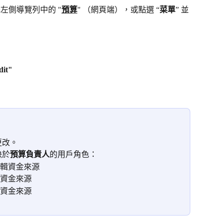
擊左側導覽列中的 "
預算
" （網頁端），或點選 “
菜單
” 並
dit"
更改。
決於
預算負責人
的用戶角色：
接編輯資金來源
輯資金來源
輯資金來源