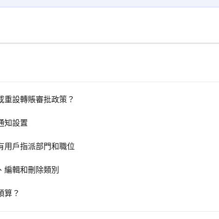
或重設轉賬審批政策？
通知設置
有用戶指派部門和職位
、編輯和刪除類別
預算？