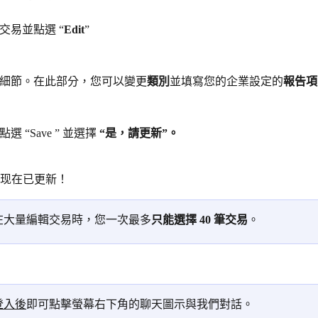
交易並點選 “
Edit
”
細節。在此部分，您可以變更
類別
並填寫您的企業設定的
報告項
 “Save ” 並選擇 
“是，請更新”。
现在已更新！
在大量編輯交易時，您一次最多
只能選擇 40 筆交易
。
登入後
即可點擊螢幕右下角的聊天圖示與我們對話。